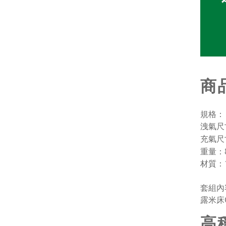
商
規格：
洩氣尺寸
充氣尺寸
重量：8.
材質：
套組內
露米床
高