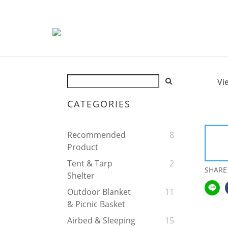
Vi
CATEGORIES
Recommended
8
Product
Tent & Tarp
2
SHARE
Shelter
Outdoor Blanket
11
& Picnic Basket
Airbed & Sleeping
15