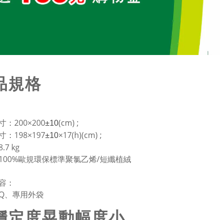
品規格
：200×200
(cm) ;
±10
：198×197
×17(h)(cm) ;
±10
7 kg
100%歐規環保標準聚氯乙烯/短纖植絨
容：
Q、專用外袋
穩定度晃動幅度小