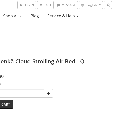
LOG IN
CART
MESSAGE
English
Shop All
Blog
Service & Help
enkä Cloud Strolling Air Bed - Q
80
Y
 CART