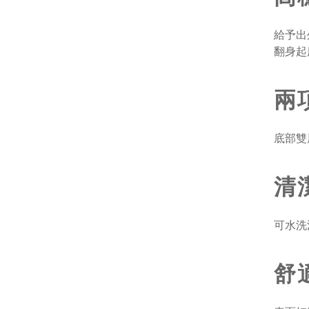
給予出
翻身起
兩
底部雙
清
可水洗
舒