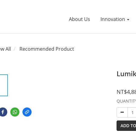
About Us
Innovation
ew All
Recommended Product
Lumik
NT$4,8
QUANTIT
ADD TO