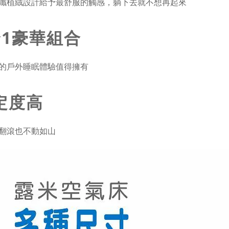
纖植絨設計給予最舒服的觸感，躺下去就不想再起來
合1豪華組合
的戶外睡眠體驗值得擁有
定度高
翻滾也不動如山