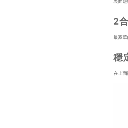
表面短
2
最豪華
穩
在上面