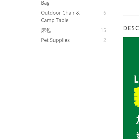
Bag
Outdoor Chair &
6
Camp Table
DESC
床包
15
Pet Supplies
2