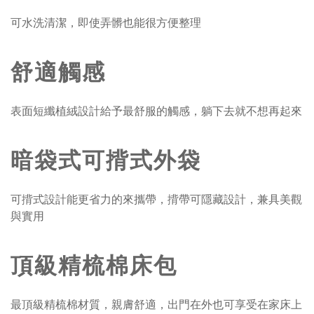
可水洗清潔，即使弄髒也能很方便整理
舒適觸感
表面短纖植絨設計給予最舒服的觸感，躺下去就不想再起來
暗袋式可揹式外袋
可揹式設計能更省力的來攜帶，揹帶可隱藏設計，兼具美觀
與實用
頂級精梳棉床包
最頂級精梳棉材質，親膚舒適，出門在外也可享受在家床上