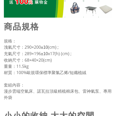
商品規格
規格：
洩氣尺寸：290×200
(cm) ;
±10
充氣尺寸：289×196
x17(h) (cm) ;
±10
收納尺寸：68×40×20(cm)
重量：11.5kg
材質：100%歐規環保標準聚氯乙烯/短纖植絨
套組內容：
漫步雲端空氣床、諾瓦拉頂級精梳棉床包、雷神氣泵、專用
外袋
小小的收納 大大的空間