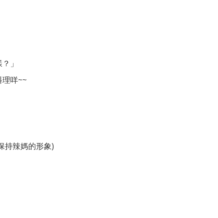
樣？」
理咩~~
保持辣媽的形象)