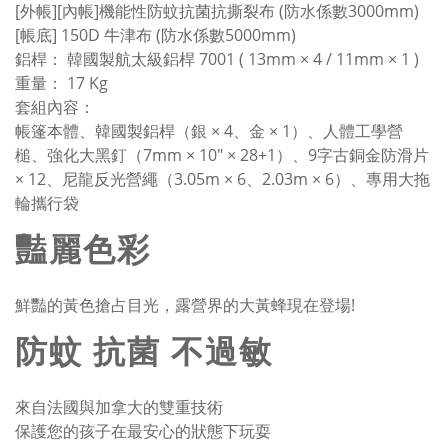
[外帳][內帳]機能性防蚊抗菌抗撕裂布 (防水係數3000mm)
[帳底] 150D 牛津布 (防水係數5000mm)
鋁桿： 韓國製航太級鋁桿 7001 ( 13mm × 4 / 11mm × 1 )
重量： 17 Kg
套組內容：
帳篷本體、韓國製鋁桿（銀 × 4、金 × 1）、人體工學營
槌、強化大黑釘（7mm × 10" × 28+1）、9字古銅金防滑片
× 12、尼龍反光營繩（3.05m × 6、2.03m × 6）、專用大拖
輪攜行袋
豔麗色彩
鮮豔的黃色搶占目光，露營界的大黃蜂現在登場!
防蚊 抗菌 不過敏
來自法國與加拿大的雙重技術
保護您的孩子在最安心的狀態下玩耍