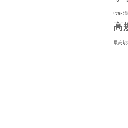
收納體
高
最高規