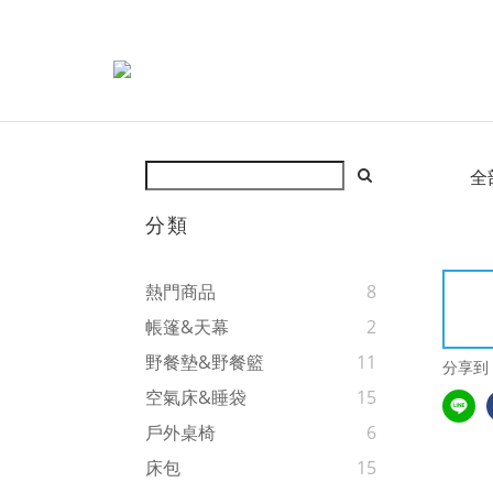
全
分類
熱門商品
8
帳篷&天幕
2
野餐墊&野餐籃
11
分享到
空氣床&睡袋
15
戶外桌椅
6
床包
15