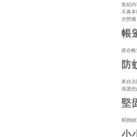
套組內
天幕本體
光營繩
帳
搭在帳
防
來自法
保護您
堅
精挑細
小