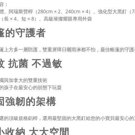
容：
、阿瑞斯營桿（280cm × 2、240cm × 4）、強化型大黑釘（7m
（長 × 4、短 × 8）、高級璀燦耀眼專用外袋
篷的守護者
篷上方多一層防護，雙重屏障日曬雨淋都不怕，最佳帳篷的守護
蚊 抗菌 不過敏
國與加拿大的雙重技術
的孩子在最安心的狀態下玩耍
固強韌的架構
選的頂級規格鋁桿，選用最堅固的大黑釘給您的小寶貝最安心的
小收納 大大空間