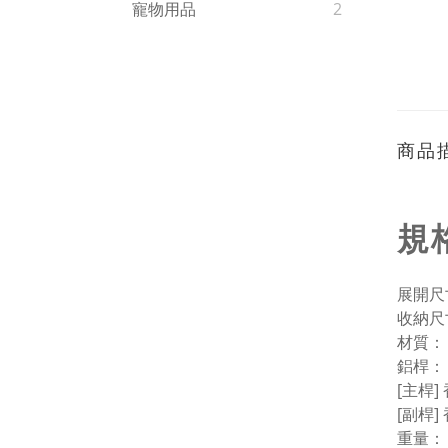
寵物用品
2
商品
規
展開尺寸：
收納尺寸：
材質：
鋁桿：
[主桿]
[副桿]
重量： 