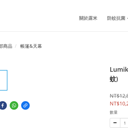
關於露米
防蚊抗菌
部商品
帳篷&天幕
Lum
蚊)
NT$12,
NT$10,
數量