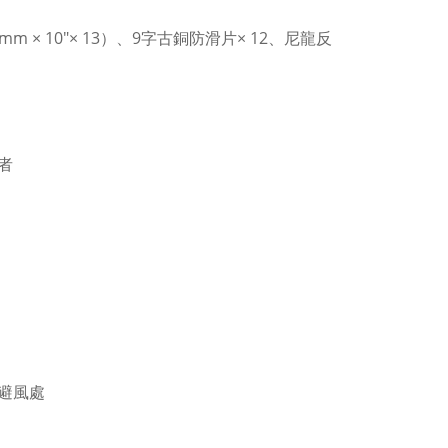
m × 10"× 13）、9字古銅防滑片× 12、尼龍反
者
避風處